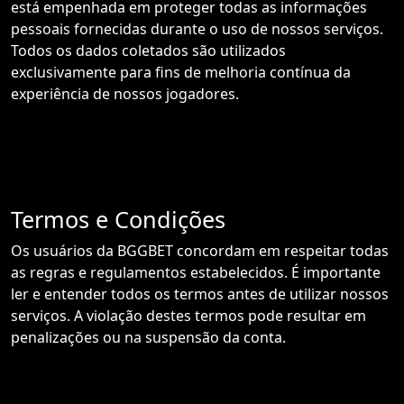
está empenhada em proteger todas as informações
pessoais fornecidas durante o uso de nossos serviços.
Todos os dados coletados são utilizados
exclusivamente para fins de melhoria contínua da
experiência de nossos jogadores.
Termos e Condições
Os usuários da BGGBET concordam em respeitar todas
as regras e regulamentos estabelecidos. É importante
ler e entender todos os termos antes de utilizar nossos
serviços. A violação destes termos pode resultar em
penalizações ou na suspensão da conta.