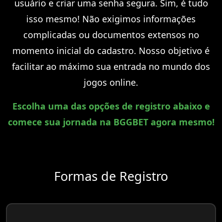
usuário e criar uma senha segura. Sim, é tudo
isso mesmo! Não exigimos informações
complicadas ou documentos extensos no
momento inicial do cadastro. Nosso objetivo é
facilitar ao máximo sua entrada no mundo dos
jogos online.
Escolha uma das opções de registro abaixo e
comece sua jornada na BGGBET agora mesmo!
Formas de Registro