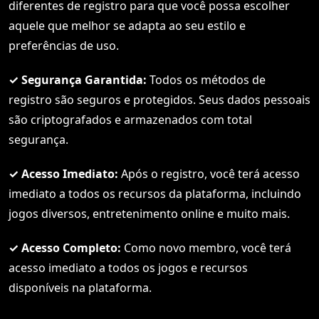
diferentes de registro para que você possa escolher
aquele que melhor se adapta ao seu estilo e
preferências de uso.
✓ Segurança Garantida:
Todos os métodos de
registro são seguros e protegidos. Seus dados pessoais
são criptografados e armazenados com total
segurança.
✓ Acesso Imediato:
Após o registro, você terá acesso
imediato a todos os recursos da plataforma, incluindo
jogos diversos, entretenimento online e muito mais.
✓ Acesso Completo:
Como novo membro, você terá
acesso imediato a todos os jogos e recursos
disponíveis na plataforma.