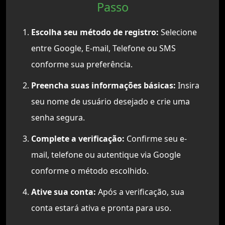
Passo
Escolha seu método de registro:
Selecione
entre Google, E-mail, Telefone ou SMS
conforme sua preferência.
Preencha suas informações básicas:
Insira
seu nome de usuário desejado e crie uma
senha segura.
Complete a verificação:
Confirme seu e-
mail, telefone ou autentique via Google
conforme o método escolhido.
Ative sua conta:
Após a verificação, sua
conta estará ativa e pronta para uso.