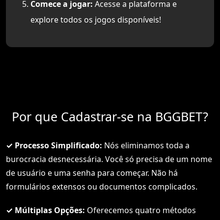
Comece a jogar:
Acesse a plataforma e
explore todos os jogos disponíveis!
Por que Cadastrar-se na BGGBET?
✓ Processo Simplificado:
Nós eliminamos toda a
burocracia desnecessária. Você só precisa de um nome
de usuário e uma senha para começar. Não há
formulários extensos ou documentos complicados.
✓ Múltiplas Opções:
Oferecemos quatro métodos