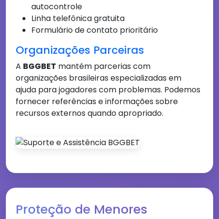
autocontrole
Linha telefônica gratuita
Formulário de contato prioritário
Organizações Parceiras
A
BGGBET
mantém parcerias com
organizações brasileiras especializadas em
ajuda para jogadores com problemas. Podemos
fornecer referências e informações sobre
recursos externos quando apropriado.
Proteção de Menores