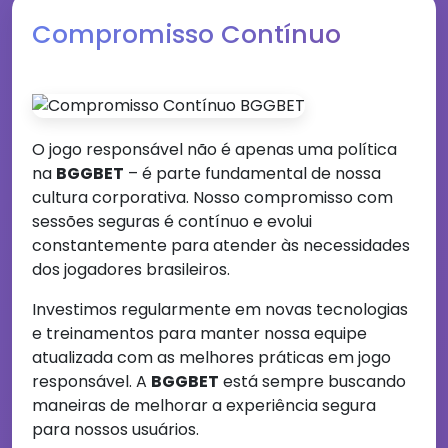
Compromisso Contínuo
O jogo responsável não é apenas uma política
na
BGGBET
– é parte fundamental de nossa
cultura corporativa. Nosso compromisso com
sessões seguras é contínuo e evolui
constantemente para atender às necessidades
dos jogadores brasileiros.
Investimos regularmente em novas tecnologias
e treinamentos para manter nossa equipe
atualizada com as melhores práticas em jogo
responsável. A
BGGBET
está sempre buscando
maneiras de melhorar a experiência segura
para nossos usuários.