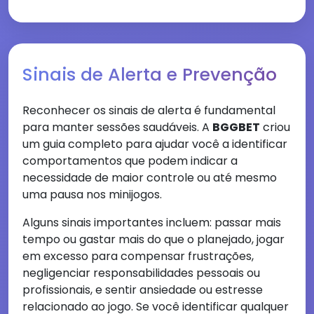
Sinais de Alerta e Prevenção
Reconhecer os sinais de alerta é fundamental
para manter sessões saudáveis. A
BGGBET
criou
um guia completo para ajudar você a identificar
comportamentos que podem indicar a
necessidade de maior controle ou até mesmo
uma pausa nos minijogos.
Alguns sinais importantes incluem: passar mais
tempo ou gastar mais do que o planejado, jogar
em excesso para compensar frustrações,
negligenciar responsabilidades pessoais ou
profissionais, e sentir ansiedade ou estresse
relacionado ao jogo. Se você identificar qualquer