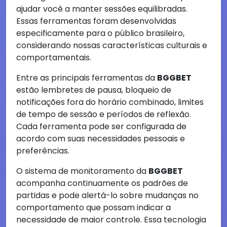
ajudar você a manter sessões equilibradas.
Essas ferramentas foram desenvolvidas
especificamente para o público brasileiro,
considerando nossas características culturais e
comportamentais.
Entre as principais ferramentas da
BGGBET
estão lembretes de pausa, bloqueio de
notificações fora do horário combinado, limites
de tempo de sessão e períodos de reflexão.
Cada ferramenta pode ser configurada de
acordo com suas necessidades pessoais e
preferências.
O sistema de monitoramento da
BGGBET
acompanha continuamente os padrões de
partidas e pode alertá-lo sobre mudanças no
comportamento que possam indicar a
necessidade de maior controle. Essa tecnologia