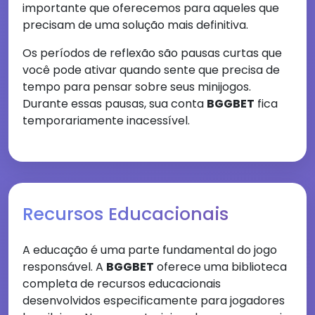
importante que oferecemos para aqueles que
precisam de uma solução mais definitiva.
Os períodos de reflexão são pausas curtas que
você pode ativar quando sente que precisa de
tempo para pensar sobre seus minijogos.
Durante essas pausas, sua conta
BGGBET
fica
temporariamente inacessível.
Recursos Educacionais
A educação é uma parte fundamental do jogo
responsável. A
BGGBET
oferece uma biblioteca
completa de recursos educacionais
desenvolvidos especificamente para jogadores